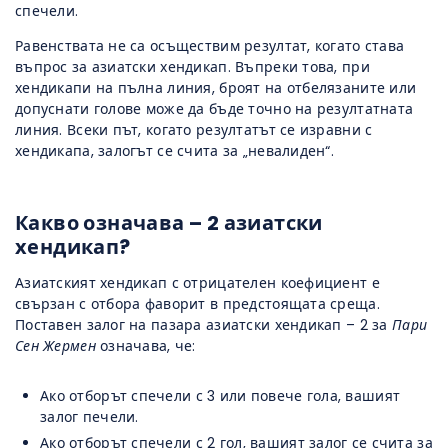
спечели.
Равенствата не са осъществим резултат, когато става
въпрос за азиатски хендикап. Въпреки това, при
хендикапи на пълна линия, броят на отбелязаните или
допуснати голове може да бъде точно на резултатната
линия. Всеки път, когато резултатът се изравни с
хендикапа, залогът се счита за „невалиден“.
Какво означава – 2 азиатски
хендикап?
Азиатският хендикап с отрицателен коефициент е
свързан с отбора фаворит в предстоящата среща.
Поставен залог на пазара азиатски хендикап – 2 за
Пари
Сен Жермен
означава, че:
Ако отборът спечели с 3 или повече гола, вашият
залог печели.
Ако отборът спечели с 2 гол, вашият залог се счита за