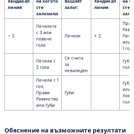
Хендикап
на когото
Вашият
Хендикап
на к
линия
сте
залог:
линия
сте
залозили
зало
Прав
Печелете
Раве
с 3 или
– 2
Печели
+ 2
Пече
повече
или Г
гола
1 гол
Се счита
Печели с
Губи 
за
2 гола
гола
невалиден
Печели с 1
Губи 
гол,
или
Прави
Губи
пове
Равенство
гола
или Губи
Обяснение на възможните резултати