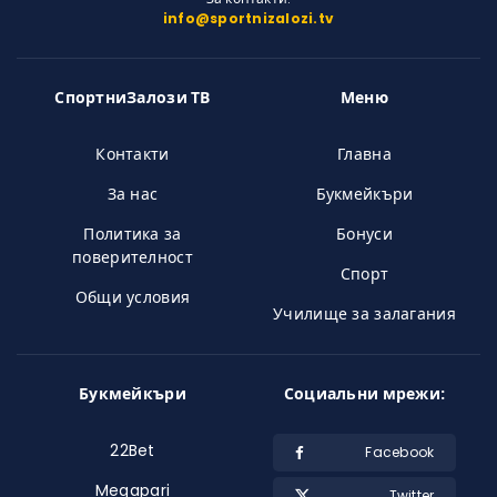
info@sportnizalozi.tv
СпортниЗалози ТВ
Меню
Контакти
Главна
За нас
Букмейкъри
Политика за
Бонуси
поверителност
Спорт
Общи условия
Училище за залагания
Букмейкъри
Социальни мрежи:
22Bet
Facebook
Megapari
Twitter