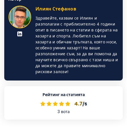
Илиян Стефанов
Здравейте, казвам се Илиян и
разполагам с приблизително 4 години
опит в писането на статии в сферата на
хазарта и спорта. Любител съм на
хазарта и обичам тръпката, която носи,
особено умния хазарт! На ваше
разположение съм, за да ви помогна да
научите всичко свързано с тази ниша и
да можете да правите минимално
рискови залози!
Рейтинг на статията
4.7
/5
3
вота