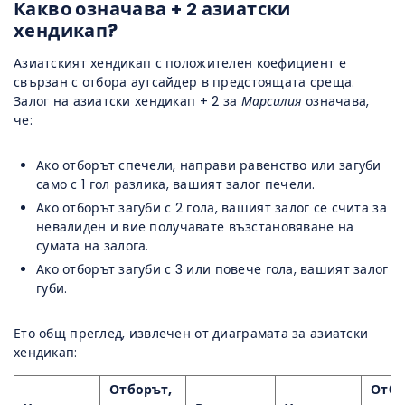
Какво означава + 2 азиатски
хендикап?
Азиатският хендикап с положителен коефициент е
свързан с отбора аутсайдер в предстоящата среща.
Залог на азиатски хендикап + 2 за
Марсилия
означава,
че:
Ако отборът спечели, направи равенство или загуби
само с 1 гол разлика, вашият залог печели.
Ако отборът загуби с 2 гола, вашият залог се счита за
невалиден и вие получавате възстановяване на
сумата на залога.
Ако отборът загуби с 3 или повече гола, вашият залог
губи.
Ето общ преглед, извлечен от диаграмата за азиатски
хендикап:
Отборът,
Отбо