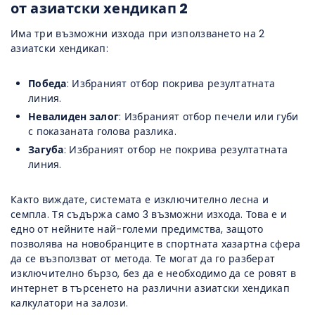
от азиатски хендикап 2
Има три възможни изхода при използването на 2
азиатски хендикап:
Победа
: Избраният отбор покрива резултатната
линия.
Невалиден залог
: Избраният отбор печели или губи
с показаната голова разлика.
Загуба
: Избраният отбор не покрива резултатната
линия.
Както виждате, системата е изключително лесна и
семпла. Тя съдържа само 3 възможни изхода. Това е и
едно от нейните най-големи предимства, защото
позволява на новобранците в спортната хазартна сфера
да се възползват от метода. Те могат да го разберат
изключително бързо, без да е необходимо да се ровят в
интернет в търсенето на различни азиатски хендикап
калкулатори на залози.