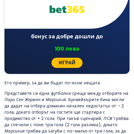
бонус за добре дошли до
100 лева
ИГРАЙ
Ето пример, за да ви бъдат по-ясни нещата:
Представете си една футболна среща между отборите на
Пари Сен Жермен
и
Марсилия
. Букмейкърите биха могли
да дадат на отбора домакин начален недостатък от – 2
гола, докато отборът на гостите ще стартира с
предимство от + 2 гола. При такъв сценарий,
ПСЖ
трябва
да спечели с поне три гола (2 гола разлика), докато
Марсилия
трябва да загуби с по-малко от три гола, за да