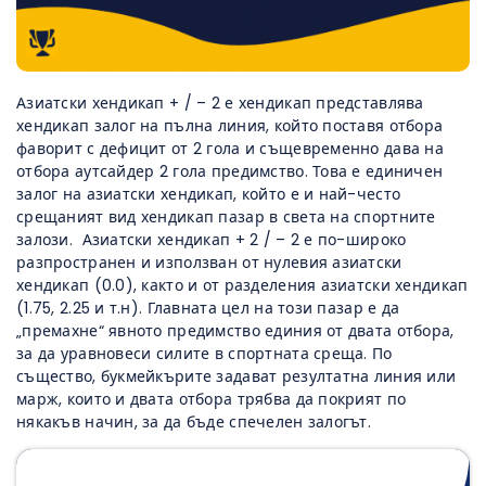
Азиатски хендикап + / – 2 е хендикап представлява
хендикап залог на пълна линия, който поставя отбора
фаворит с дефицит от 2 гола и същевременно дава на
отбора аутсайдер 2 гола предимство. Това е единичен
залог на азиатски хендикап, който е и най-често
срещаният вид хендикап пазар в света на спортните
залози. Азиатски хендикап + 2 / – 2 е по-широко
разпространен и използван от нулевия азиатски
хендикап (0.0), както и от разделения азиатски хендикап
(1.75, 2.25 и т.н). Главната цел на този пазар е да
„премахне“ явното предимство единия от двата отбора,
за да уравновеси силите в спортната среща. По
същество, букмейкърите задават резултатна линия или
марж, които и двата отбора трябва да покрият по
някакъв начин, за да бъде спечелен залогът.