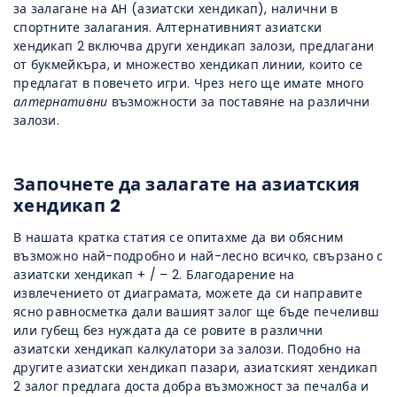
за залагане на AH (азиатски хендикап), налични в
спортните залагания. Алтернативният азиатски
хендикап 2 включва други хендикап залози, предлагани
от букмейкъра, и множество хендикап линии, които се
предлагат в повечето игри. Чрез него ще имате много
алтернативни
възможности за поставяне на различни
залози.
Започнете да залагате на азиатския
хендикап 2
В нашата кратка статия се опитахме да ви обясним
възможно най-подробно и най-лесно всичко, свързано с
азиатски хендикап + / – 2. Благодарение на
извлечението от диаграмата, можете да си направите
ясно равносметка дали вашият залог ще бъде печеливш
или губещ без нуждата да се ровите в различни
азиатски хендикап калкулатори за залози. Подобно на
другите азиатски хендикап пазари, азиатският хендикап
2 залог предлага доста добра възможност за печалба и