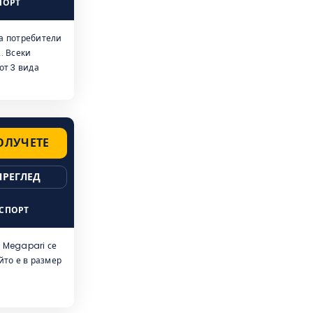
ПОРТ
а потребители
. Всеки
от 3 вида
ОЛУЧЕТЕ
ПРЕГЛЕД
 СПОРТ
 Megapari се
йто е в размер