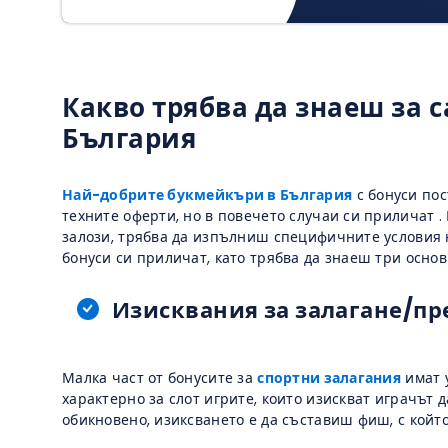
Какво трябва да знаеш за с
България
Най-добрите букмейкъри в България
с бонуси пос
техните оферти, но в повечето случаи си приличат .
залози, трябва да изпълниш специфичните условия н
бонуси си приличат, като трябва да знаеш три осно
Изисквания за залагане/п
Малка част от бонусите за
спортни залагания
имат у
характерно за слот игрите, които изискват играчът д
обикновено, изиксването е да съставиш фиш, с който