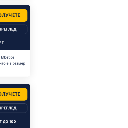
ОЛУЧЕТЕ
ПРЕГЛЕД
РТ
Efbet се
йто е в размер
ОЛУЧЕТЕ
ПРЕГЛЕД
Т ДО 100