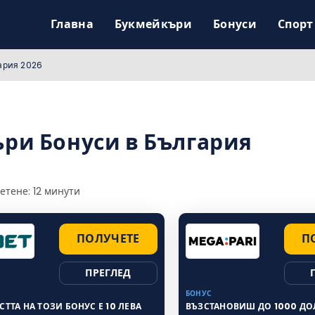
Главна
Букмейкъри
Бонуси
Спорт
ария 2026
ри Бонуси в България
етене: 12 минути
ПОЛУЧЕТЕ
П
ПРЕГЛЕД
БОНУС
ТТА НА ТОЗИ БОНУС Е 10 ЛЕВА
ВЪЗСТАНОВИШ ДО 1000 ДО