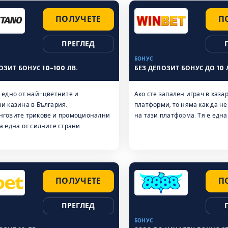
ПОЛУЧЕТЕ
П
ПРЕГЛЕД
БОНУС
ОЗИТ БОНУС 10-100 ЛВ.
БЕЗ ДЕПОЗИТ БОНУС ДО 10 
 едно от най-цветните и
Ако сте запален играч в хаза
и казина в България.
платформи, то няма как да не
нговите трикове и промоционални
на тази платформа. Тя е една
а една от силните страни…
ПОЛУЧЕТЕ
П
ПРЕГЛЕД
БОНУС