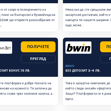
 е от скоро в полезрението на
Няма как да сте срещнали им
, поне на българската букмейкърска
хазартния доставчик, който о
 22bet ще откриете разнообразие от
навърта по нашите ширини. 
,…
още, може…
ПОЛУЧЕТЕ
П
ПРЕГЛЕД
БОНУС
ОЗИТ БОНУС 10 ЛВ.
БЕЗ ДЕПОЗИТ 2-4 ЛВ.
та платформа е добре позната на
Това е хазартна компания, до 
енове на казиното. Тя започна да
който следи онлайн офертите,
оята слава чрез наземни казина, а…
Защо? Платформата се е дока
една…