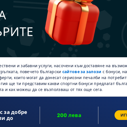
ествени и забавни услуги, насочени към доставяне на възмо
тръпката, повечето български
сайтове за залози
с бонуси, н
ферти, които могат да донесат сериозни печалби на потребит
татия ще ти представим какви спортни бонуси предлагат бълг
а и как можеш да се възползваш от тях още сега.
с за добре
200 лева
ИГ
и до