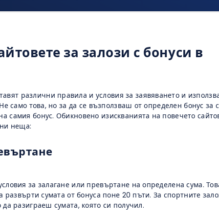
айтовете за залози с бонуси в
тавят различни правила и условия за заявяването и използв
 Не само това, но за да се възползваш от определен бонус за 
а самия бонус. Обикновено изискванията на повечето сайтов
вни неща:
ревъртане
словия за залагане или превъртане на определена сума. Тов
а развърти сумата от бонуса поне 20 пъти. За спортните зало
 да разиграеш сумата, която си получил.