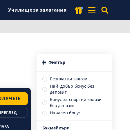
Училище за залагания
Филтър
Безплатни залози
Най-добър бонус без
депозит
ОЛУЧЕТЕ
Бонус за спортни залози
без депозит
ПРЕГЛЕД
Начален бонус
ЛАРА
Букмейкъри