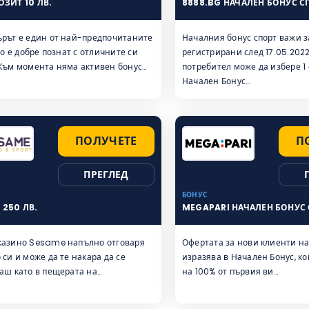
ОЗИТ 10 ЛВ.
8888.BG НАЧАЛЕН БОНУС С
рът е един от най-предпочитаните
Началния бонус спорт важи з
ато е добре познат с отличните си
регистрирани след 17.05.2022
Към момента няма активен бонус…
потребител може да избере 1 
Начален Бонус…
ПОЛУЧЕТЕ
П
ПРЕГЛЕД
БОНУС
 250 ЛВ.
MEGAPARI НАЧАЛЕН БОНУС
казино Sesame напълно отговаря
Офертата за нови клиенти на
 си и може да те накара да се
изразява в Начален Бонус, ко
аш като в пещерата на…
на 100% от първия ви…