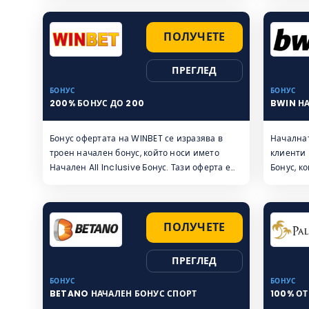
ПОЛУЧЕТЕ
ПРЕГЛЕД
БОНУС
БОНУС
200% БОНУС ДО 200
BWIN Н
Бонус офертата на WINBET се изразява в
Начална
троен начален бонус, който носи името
клиенти 
Начален All Inclusive Бонус. Тази оферта е…
Бонус, к
ПОЛУЧЕТЕ
ПРЕГЛЕД
БОНУС
БОНУС
BETANO НАЧАЛЕН БОНУС СПОРТ
100% ОТ