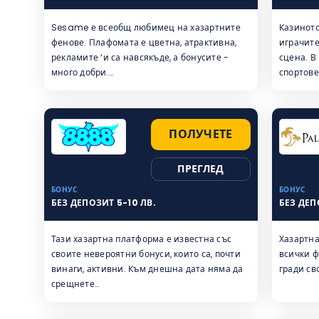
Sesame е всеобщ любимец на хазартните
Казиното
фенове. Плафомата е цветна, атрактивна,
играчите
рекламите ‘и са навсякъде, а бонусите -
сцена. В
много добри.…
спортове
ПОЛУЧЕТЕ
ПРЕГЛЕД
БОНУС
БОНУС
БЕЗ ДЕПОЗИТ 5-10 ЛВ.
БЕЗ ДЕП
Тази хазартна платформа е известна със
Хазартна
своите невероятни бонуси, които са, почти
всички ф
винаги, активни. Към днешна дата няма да
гради св
срещнете…