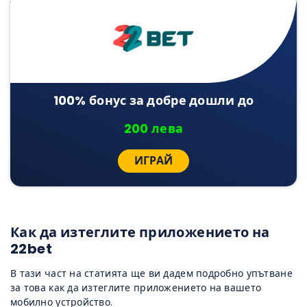
100% бонус за добре дошли до
200 лева
ИГРАЙ
Как да изтеглите приложението на
22bet
В тази част на статията ще ви дадем подробно упътване
за това как да изтеглите приложението на вашето
мобилно устройство.