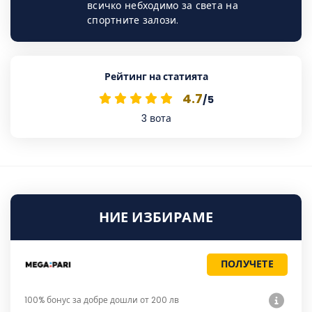
всичко небходимо за света на
спортните залози.
Рейтинг на статията
4.7
/5
3
вота
НИЕ ИЗБИРАМЕ
ПОЛУЧЕТЕ
100% бонус за добре дошли от 200 лв