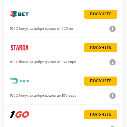
ПОЛУЧЕТЕ
100% бонус за добре дошли от 250 лв
ПОЛУЧЕТЕ
150% бонус за добре дошли от 150 евро
ПОЛУЧЕТЕ
150% бонус за добре дошли до 100 евро
ПОЛУЧЕТЕ