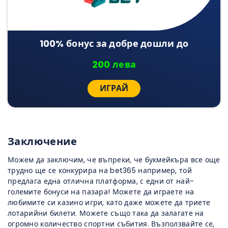
100% бонус за добре дошли до
200 лева
ИГРАЙ
Заключение
Можем да заключим, че въпреки, че букмейкъра все още
трудно ще се конкурира на bet365 например, той
предлага една отлична платформа, с едни от най-
големите бонуси на пазара! Можете да играете на
любимите си казино игри, като даже можете да триете
лотарийни билети. Можете също така да залагате на
огромно количество спортни събития. Възползвайте се,