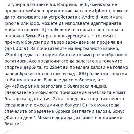
фигурира в опциите ви. Въпреки, че букмейкъра не
предлага мобилно приложение за вашия Iphone, можете
да го използвате на устройствата с Android! Ако имате
iphone или ipad, можете да използвате адаптираната
мобилна версия. Ще забележите първата черта, която
откроява букмейкъра от конкуренцията – големите
премиум бонуси при първо зареждане на профила ви
(до 600лв). За почитателите на виртуалното казино,
22bet предлага лотария, бинго и голямо разнообразие от
ротативки. Ако предпочитате да залагате на големите
спортни дербита, то 22bet ви предлага залози на голямо
разнообразие от спортове и над 1000 различни спортни
събития на живо. Важно е да се отбележи, че
букмейкърът не разполага с български лиценз,
следователно мобилното приложение и уебсайта нямат
българска адаптация. 22bet предлага също така много
ежедневни и ежеседмични бонуси! От тях можете да
спечелите определена бройка безплатни залози, бонус
„Фиш за деня“. Можете дори да „изтривате лотарийни
билети“.