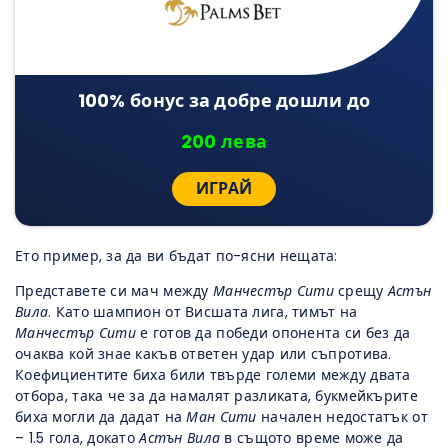
100% бонус за добре дошли до
200 лева
ИГРАЙ
Ето пример, за да ви бъдат по-ясни нещата:
Представете си мач между
Манчестър Сити
срещу
Астън
Вила
. Като шампион от Висшата лига, тимът на
Манчестър Сити
е готов да победи опонента си без да
очаква кой знае какъв ответен удар или съпротива.
Коефициентите биха били твърде големи между двата
отбора, така че за да намалят разликата, букмейкърите
биха могли да дадат на
Ман Сити
начален недостатък от
– 1.5 гола, докато
Астън Вила
в същото време може да