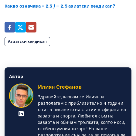
Какво означава + 2.5 / – 2.5 азиатски хендикап?
Азиатски хендикап
Автор
Илиян Стефанов
Здравейте, казвам се Илиян и
разполагам с приблизително 4 години
опит в писането на статии в сферата на
хазарта и спорта. Любител съм на
хазарта и обичам тръпката, която носи,
особено умния хазарт! На ваше
разположение съм, за да ви помогна да