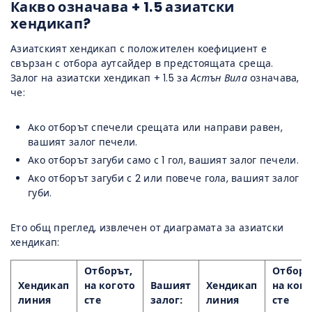
Какво означава + 1.5 азиатски
хендикап?
Азиатският хендикап с положителен коефициент е
свързан с отбора аутсайдер в предстоящата среща.
Залог на азиатски хендикап + 1.5 за
Астън Вила
означава,
че:
Ако отборът спечели срещата или направи равен,
вашият залог печели.
Ако отборът загуби само с 1 гол, вашият залог печели.
Ако отборът загуби с 2 или повече гола, вашият залог
губи.
Ето общ преглед, извлечен от диаграмата за азиатски
хендикап:
Отборът,
Отборъ
Хендикап
на когото
Вашият
Хендикап
на ког
линия
сте
залог:
линия
сте