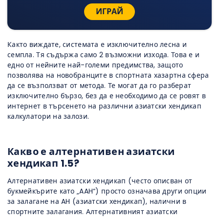
ИГРАЙ
Както виждате, системата е изключително лесна и
семпла. Тя съдържа само 2 възможни изхода. Това е и
едно от нейните най-големи предимства, защото
позволява на новобранците в спортната хазартна сфера
да се възползват от метода. Те могат да го разберат
изключително бързо, без да е необходимо да се ровят в
интернет в търсенето на различни азиатски хендикап
калкулатори на залози.
Какво е алтернативен азиатски
хендикап 1.5?
Алтернативен азиатски хендикап (често описван от
букмейкърите като „AAH“) просто означава други опции
за залагане на AH (азиатски хендикап), налични в
спортните залагания. Алтернативният азиатски