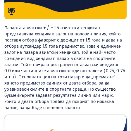
Пазарът азиатски + / – 1.5 азиатски хендикап
представлява хендикап залог на половин линия, който
поставя отбора фаворит с дефицит от 1.5 гола и дава на
отбора аутсайдер 1.5 гола предимство. Това е единичен
залог на пазара азиатски хендикап. Той е най-често
срещания вид хендикап пазар в света на спортните
залози. Той е по-разпространен от азиатски хендикап
0.0 или частичните азиатски хендикап залози (0.25, 0.75
и т.н). Основната цел на този пазар е да „премахне“
явното предимство единия от двата отбора, за да
уравновеси силите в спортната среща. По същество,
букмейкърите задават резултатна линия или марж,
които и двата отбора трябва да покрият по някакъв
начин, за да бъде спечелен залогът.