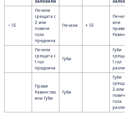
залозили
залози
Печели
срещата с
Печели
2 или
или
– 1.5
Печели
+ 1.5
повече
прави
гола
Равенс
преднина
Печели
Губи
срещата с
срещат
Губи
1 гол
1 гол
преднина
разлик
Губи
срещат
Прави
2 или
Равенство
Губи
повече
или Губи
гола
разлик