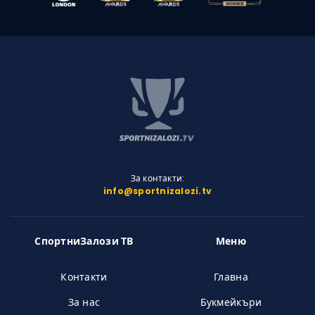
За контакти:
info@sportnizalozi.tv
СпортниЗалози ТВ
Меню
Контакти
Главна
За нас
Букмейкъри