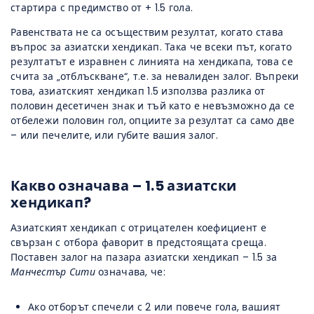
стартира с предимство от + 1.5 гола.
Равенствата не са осъществим резултат, когато става
въпрос за азиатски хендикап. Така че всеки път, когато
резултатът е изравнен с линията на хендикапа, това се
счита за „отблъскване“, т.е. за невалиден залог. Въпреки
това, азиатският хендикап 1.5 използва разлика от
половин десетичен знак и тъй като е невъзможно да се
отбележи половин гол, опциите за резултат са само две
– или печелите, или губите вашия залог.
Какво означава – 1.5 азиатски
хендикап?
Азиатският хендикап с отрицателен коефициент е
свързан с отбора фаворит в предстоящата среща.
Поставен залог на пазара азиатски хендикап – 1.5 за
Манчестър Сити
означава, че:
Ако отборът спечели с 2 или повече гола, вашият