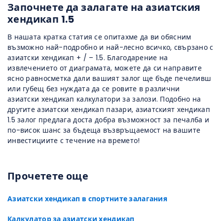
Започнете да залагате на азиатския
хендикап 1.5
В нашата кратка статия се опитахме да ви обясним
възможно най-подробно и най-лесно всичко, свързано с
азиатски хендикап + / – 1.5. Благодарение на
извлечението от диаграмата, можете да си направите
ясно равносметка дали вашият залог ще бъде печеливш
или губещ без нуждата да се ровите в различни
азиатски хендикап калкулатори за залози. Подобно на
другите азиатски хендикап пазари, азиатският хендикап
1.5 залог предлага доста добра възможност за печалба и
по-висок шанс за бъдеща възвръщаемост на вашите
инвестициите с течение на времето!
Прочетете още
Азиатски хендикап в спортните залагания
Калкулатор за азиатски хендикап