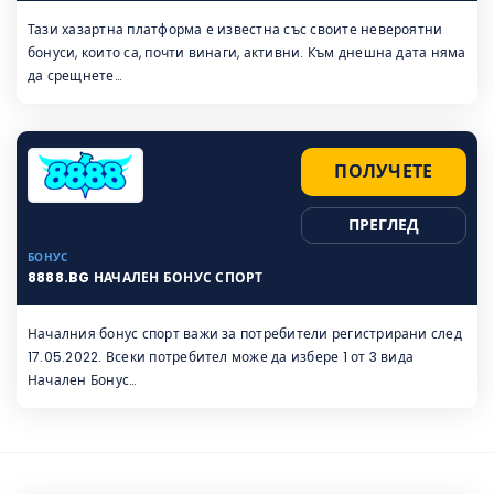
Тази хазартна платформа е известна със своите невероятни
бонуси, които са, почти винаги, активни. Към днешна дата няма
да срещнете…
ПОЛУЧЕТЕ
ПРЕГЛЕД
БОНУС
8888.BG НАЧАЛЕН БОНУС СПОРТ
Началния бонус спорт важи за потребители регистрирани след
17.05.2022. Всеки потребител може да избере 1 от 3 вида
Начален Бонус…