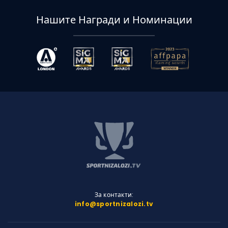
Нашите Награди и Номинации
За контакти:
info@sportnizalozi.tv