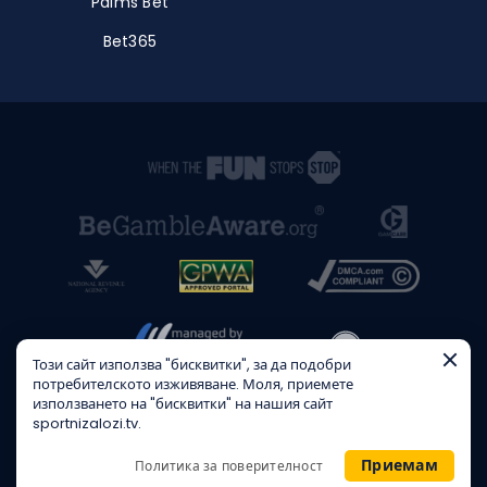
Palms Bet
Bet365
Този сайт използва "бисквитки", за да подобри
потребителското изживяване. Моля, приемете
използването на "бисквитки" на нашия сайт
SPORTNIZALOZI.TV не е букмейкърска къща. Този портал е само
sportnizalozi.tv.
информативен.
Copyright © 2026 SportniZalozi TV - All rights reserved
Приемам
Политика за поверителност