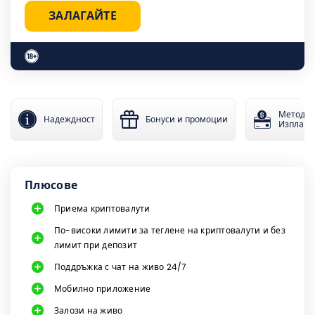
ЗАЛАГАЙТЕ
Методи 
Надеждност
Бонуси и промоции
Изплащ
Плюсове
Приема криптовалути
По-високи лимити за теглене на криптовалути и без
лимит при депозит
Поддръжка с чат на живо 24/7
Мобилно приложение
Залози на живо