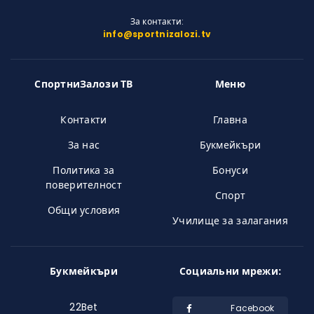
За контакти:
info@sportnizalozi.tv
СпортниЗалози ТВ
Меню
Контакти
Главна
За нас
Букмейкъри
Политика за
Бонуси
поверителност
Спорт
Общи условия
Училище за залагания
Букмейкъри
Социальни мрежи:
22Bet
Facebook