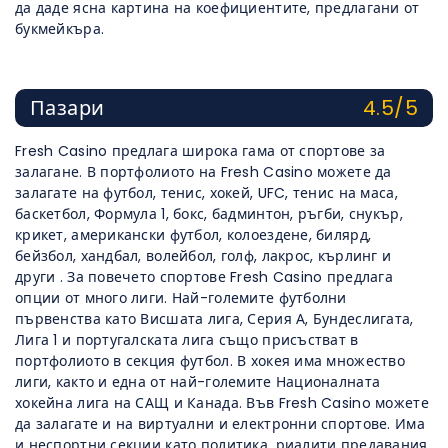
да даде ясна картина на коефициентите, предлагани от
букмейкъра.
Пазари
4.5/5
Fresh Casino предлага широка гама от спортове за
залагане. В портфолиото на Fresh Casino можете да
залагате на футбол, тенис, хокей, UFC, тенис на маса,
баскетбол, Формула 1, бокс, бадминтон, ръгби, снукър,
крикет, американски футбол, колоездене, билярд,
бейзбол, хандбал, волейбол, голф, лакрос, кърлинг и
други . За повечето спортове Fresh Casino предлага
опции от много лиги. Най-големите футболни
първенства като Висшата лига, Серия А, Бундеслигата,
Лига 1 и португалската лига също присъстват в
портфолиото в секция футбол. В хокея има множество
лиги, както и една от най-големите Националната
хокейна лига на САЩ и Канада. Във Fresh Casino можете
да залагате и на виртуални и електронни спортове. Има
и неспортни секции като политика, риалити предавания