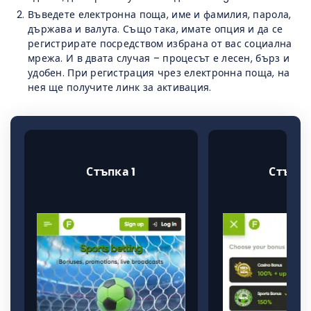
Въведете електронна поща, име и фамилия, парола,
държава и валута. Също така, имате опция и да се
регистрирате посредством избрана от вас социална
мрежа. И в двата случая – процесът е лесен, бърз и
удобен. При регистрация чрез електронна поща, на
нея ще получите линк за активация.
Стъпка 1
Стъпка