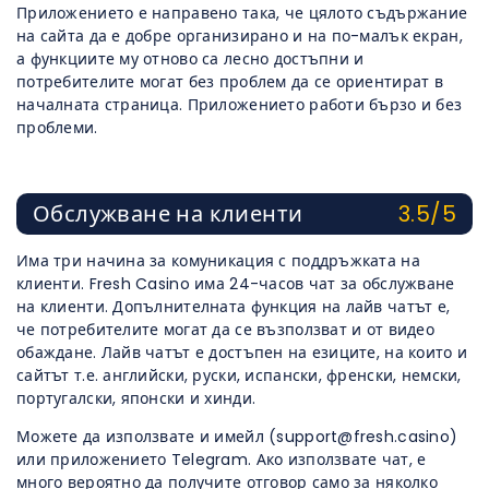
Приложението е направено така, че цялото съдържание
на сайта да е добре организирано и на по-малък екран,
а функциите му отново са лесно достъпни и
потребителите могат без проблем да се ориентират в
началната страница. Приложението работи бързо и без
проблеми.
Обслужване на клиенти
3.5/5
Има три начина за комуникация с поддръжката на
клиенти. Fresh Casino има 24-часов чат за обслужване
на клиенти. Допълнителната функция на лайв чатът е,
че потребителите могат да се възползват и от видео
обаждане. Лайв чатът е достъпен на езиците, на които и
сайтът т.е. английски, руски, испански, френски, немски,
португалски, японски и хинди.
Можете да използвате и имейл (support@fresh.casino)
или приложението Telegram. Ако използвате чат, е
много вероятно да получите отговор само за няколко