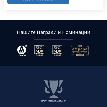
Нашите Награди и Номинации