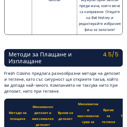
преди мача, които вече
са направени. Отидете
на Bet History и
редактирайте избрания
фиш за залагане!
Методи за Плащане и
4.5/5
Изплащане
Fresh Casino предлага разнообразни методи на депозит
и теглене, като със сигурност ще откриете такъв, който
ви допада най-много. Компанията не таксува нито при
депозит, нито при теглене.
Минимална
Минимален
и
Време
Методи на
депозит и
Време за
максимална
за
Так
плащане
максимален
депозит
сума за
теглене
депозит