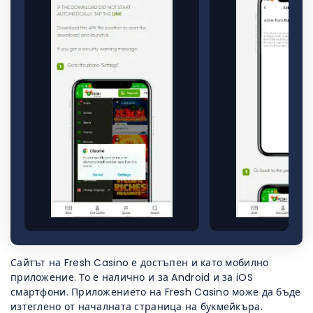
Сайтът на Fresh Casino е достъпен и като мобилно
приложение. То е налично и за Android и за iOS
смартфони. Приложението на Fresh Casino може да бъде
изтеглено от началната страница на букмейкъра.