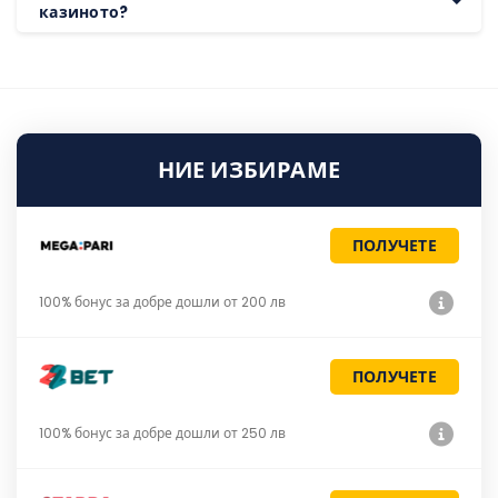
казиното?
НИЕ ИЗБИРАМЕ
ПОЛУЧЕТЕ
100% бонус за добре дошли от 200 лв
ПОЛУЧЕТЕ
100% бонус за добре дошли от 250 лв