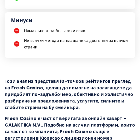
Минуси
Няма съпорт на български език
Не всички методи на плащане са достъпни за всички
страни
Този анализ представя 10-точков рейтингов преглед
на Fresh Casino, целящ да помогне на залагащите да
придобият по-задълбочено, обективно и холистично
разбиране на предложенията, услугите, силните и
слабите страни на букмейкъра.
Fresh Casino е част от веригата за онлайн хазарт –
GALAKTIKA N.V.. Подобно на всички платформи, които
са част от компанията, Fresh Casino също е
регистриран в Кюрасао с лицензионен номер