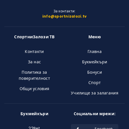
За контакти:
info@sportnizalozi.tv
СпортниЗалози ТВ
Меню
Контакти
Главна
За нас
Букмейкъри
Политика за
Бонуси
поверителност
Спорт
Общи условия
Училище за залагания
Букмейкъри
Социальни мрежи:
22Bet
Facebook