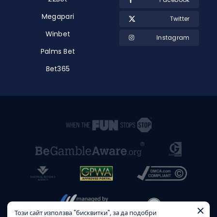
Megapari
Twitter
Winbet
Instagram
Palms Bet
Bet365
Този сайт използва "бисквитки", за да подобри