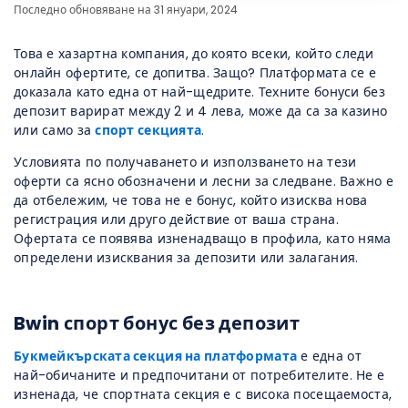
Последно обновяване на 31 януари, 2024
Това е хазартна компания, до която всеки, който следи
онлайн офертите, се допитва. Защо? Платформата се е
доказала като една от най-щедрите. Техните бонуси без
депозит варират между 2 и 4 лева, може да са за казино
или само за
спорт секцията
.
Условията по получаването и използването на тези
оферти са ясно обозначени и лесни за следване. Важно е
да отбележим, че това не е бонус, който изисква нова
регистрация или друго действие от ваша страна.
Офертата се появява изненадващо в профила, като няма
определени изисквания за депозити или залагания.
Bwin спорт бонус без депозит
Букмейкърската секция на платформата
е една от
най-обичаните и предпочитани от потребителите. Не е
изненада, че спортната секция е с висока посещаемоста,