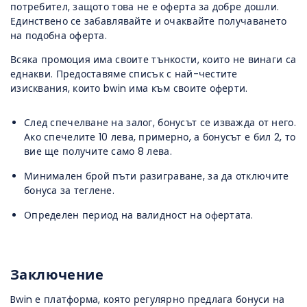
потребител, защото това не е оферта за добре дошли.
Единствено се забавлявайте и очаквайте получаването
на подобна оферта.
Всяка промоция има своите тънкости, които не винаги са
еднакви. Предоставяме списък с най-честите
изисквания, които bwin има към своите оферти.
След спечелване на залог, бонусът се изважда от него.
Ако спечелите 10 лева, примерно, а бонусът е бил 2, то
вие ще получите само 8 лева.
Минимален брой пъти разиграване, за да отключите
бонуса за теглене.
Определен период на валидност на офертата.
Заключение
Bwin е платформа, която регулярно предлага бонуси на