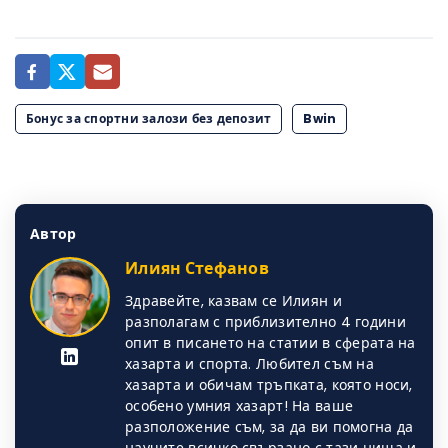
Бонус за спортни залози без депозит
Bwin
Автор
Илиян Стефанов
Здравейте, казвам се Илиян и
разполагам с приблизително 4 години
опит в писането на статии в сферата на
хазарта и спорта. Любител съм на
хазарта и обичам тръпката, която носи,
особено умния хазарт! На ваше
разположение съм, за да ви помогна да