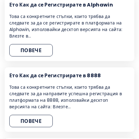
Ето Как да се Регистрирате в Alphawin
Това са конкретните стъпки, които трябва да
следвате за да се регистрирате в платформата на
Alphawin, използвайки десктоп версията на сайта:
Влезте в…
ПОВЕЧЕ
Ето Как да се Регистрирате в 8888
Това са конкретните стъпки, които трябва да
следвате за да направите успешна регистрация в
платформата на 8888, използвайки десктоп
версията на сайта: Влезте…
ПОВЕЧЕ