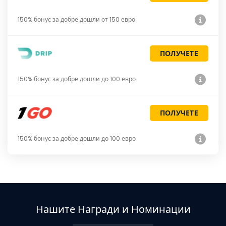
150% бонус за добре дошли от 150 евро
ПОЛУЧЕТЕ
150% бонус за добре дошли до 100 евро
ПОЛУЧЕТЕ
150% бонус за добре дошли до 100 евро
Нашите Награди и Номинации