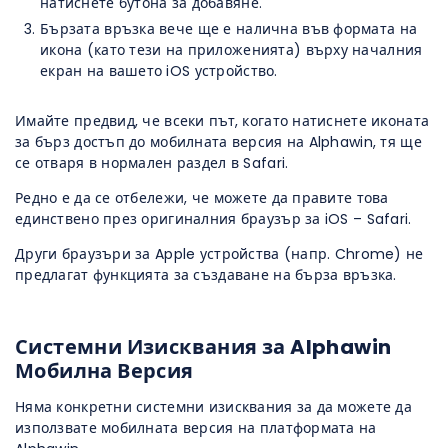
натиснете бутона за добавяне.
Бързата връзка вече ще е налична във формата на
икона (като тези на приложенията) върху началния
екран на вашето iOS устройство.
Имайте предвид, че всеки път, когато натиснете иконата
за бърз достъп до мобилната версия на Alphawin, тя ще
се отваря в нормален раздел в Safari.
Редно е да се отбележи, че можете да правите това
единствено през оригиналния браузър за iOS – Safari.
Други браузъри за Apple устройства (напр. Chrome) не
предлагат функцията за създаване на бърза връзка.
Системни Изисквания за Alphawin
Мобилна Версия
Няма конкретни системни изисквания за да можете да
използвате мобилната версия на платформата на