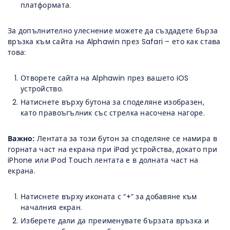
платформата.
За допълнително улеснение можете да създадете бърза
връзка към сайта на Alphawin през Safari – ето как става
това:
Отворете сайта на Alphawin през вашето iOS
устройство.
Натиснете върху бутона за споделяне изобразен,
като правоъгълник със стрелка насочена нагоре.
Важно:
Лентата за този бутон за споделяне се намира в
горната част на екрана при iPad устройства, докато при
iPhone или iPod Touch лентата е в долната част на
екрана.
Натиснете върху иконата с “+” за добавяне към
началния екран.
Изберете дали да преименувате бързата връзка и