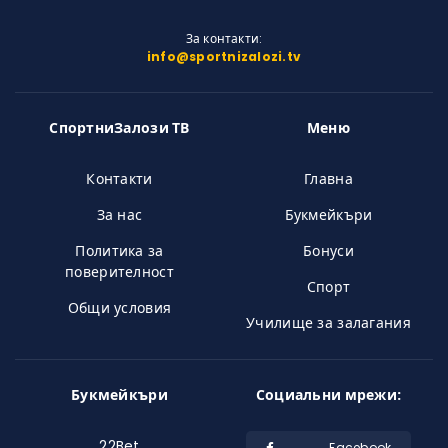
За контакти:
info@sportnizalozi.tv
СпортниЗалози ТВ
Меню
Контакти
Главна
За нас
Букмейкъри
Политика за
Бонуси
поверителност
Спорт
Общи условия
Училище за залагания
Букмейкъри
Социальни мрежи:
22Bet
Facebook