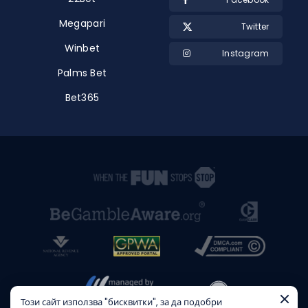
Megapari
Twitter
Winbet
Instagram
Palms Bet
Bet365
Този сайт използва "бисквитки", за да подобри