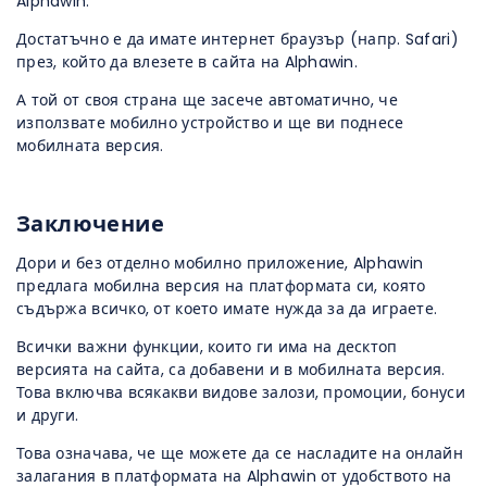
Alphawin.
Достатъчно е да имате интернет браузър (напр. Safari)
през, който да влезете в сайта на Alphawin.
А той от своя страна ще засече автоматично, че
използвате мобилно устройство и ще ви поднесе
мобилната версия.
Заключение
Дори и без отделно мобилно приложение, Alphawin
предлага мобилна версия на платформата си, която
съдържа всичко, от което имате нужда за да играете.
Всички важни функции, които ги има на десктоп
версията на сайта, са добавени и в мобилната версия.
Това включва всякакви видове залози, промоции, бонуси
и други.
Това означава, че ще можете да се насладите на онлайн
залагания в платформата на Alphawin от удобството на