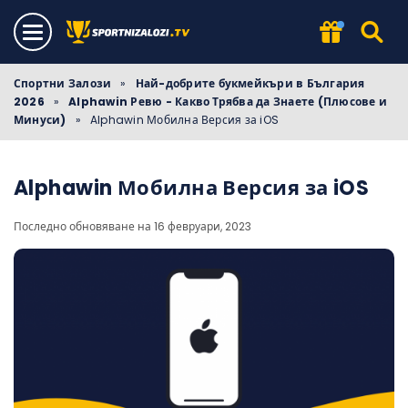
Спортни Залози
»
Най-добрите букмейкъри в България
2026
»
Alphawin Ревю - Какво Трябва да Знаете (Плюсове и
Минуси)
»
Alphawin Мобилна Версия за iOS
Alphawin Мобилна Версия за iOS
Последно обновяване на 16 февруари, 2023