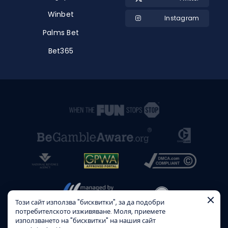
Winbet
Instagram
Palms Bet
Bet365
Този сайт използва "бисквитки", за да подобри
потребителското изживяване. Моля, приемете
използването на "бисквитки" на нашия сайт
SPORTNIZALOZI.TV не е букмейкърска къща. Този портал е само