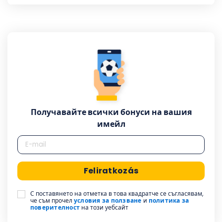
Получавайте всички бонуси на вашия
имейл
С поставянето на отметка в това квадратче се съгласявам,
че съм прочел
условия за ползване
и
политика за
поверителност
на този уебсайт