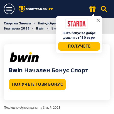
Спортни Залози
»
Най-добрите Букмейкъри Бонуси в
България 2026
»
Bwin
»
Bwin Начален Бонус Спорт
150% бонус за добре
дошли от 150 евро
ПОЛУЧЕТЕ
Bwin Начален Бонус Спорт
ПОЛУЧЕТЕ ТОЗИ БОНУС
Последно обновяване на 3 май, 2023